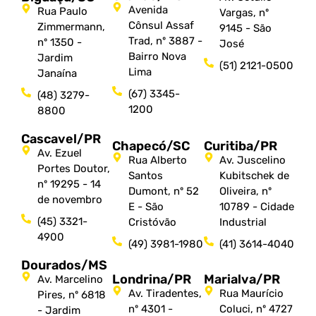
Avenida
Rua Paulo
Vargas, nº
Cônsul Assaf
Zimmermann,
9145 - São
Trad, nº 3887 -
nº 1350 -
José
Bairro Nova
Jardim
(51) 2121-0500
Lima
Janaína
(67) 3345-
(48) 3279-
1200
8800
Cascavel/PR
Chapecó/SC
Curitiba/PR
Av. Ezuel
Rua Alberto
Av. Juscelino
Portes Doutor,
Santos
Kubitschek de
nº 19295 - 14
Dumont, nº 52
Oliveira, nº
de novembro
E - São
10789 - Cidade
(45) 3321-
Cristóvão
Industrial
4900
(49) 3981-1980
(41) 3614-4040
Dourados/MS
Londrina/PR
Marialva/PR
Av. Marcelino
Av. Tiradentes,
Rua Maurício
Pires, nº 6818
nº 4301 -
Coluci, nº 4727
- Jardim