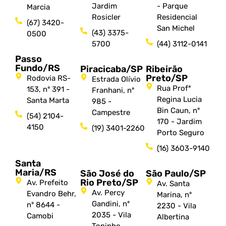
Jardim
- Parque
Marcia
Rosicler
Residencial
(67) 3420-
San Michel
(43) 3375-
0500
5700
(44) 3112-0141
Passo
Fundo/RS
Piracicaba/SP
Ribeirão
Preto/SP
Rodovia RS-
Estrada Olívio
Rua Profª
153, nº 391 -
Franhani, nº
Regina Lucia
Santa Marta
985 -
Bin Caun, nº
Campestre
(54) 2104-
170 - Jardim
4150
(19) 3401-2260
Porto Seguro
(16) 3603-9140
Santa
Maria/RS
São José do
São Paulo/SP
Rio Preto/SP
Av. Prefeito
Av. Santa
Av. Percy
Evandro Behr,
Marina, nº
Gandini, nº
nº 8644 -
2230 - Vila
2035 - Vila
Camobi
Albertina
Toninho