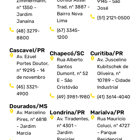
Zimmermann,
9145 - São
Trad, nº 3887 -
nº 1350 -
José
Bairro Nova
Jardim
(51) 2121-0500
Lima
Janaína
(67) 3345-
(48) 3279-
1200
8800
Cascavel/PR
Chapecó/SC
Curitiba/PR
Av. Ezuel
Rua Alberto
Av. Juscelino
Portes Doutor,
Santos
Kubitschek de
nº 19295 - 14
Dumont, nº 52
Oliveira, nº
de novembro
E - São
10789 - Cidade
(45) 3321-
Cristóvão
Industrial
4900
(49) 3981-1980
(41) 3614-4040
Dourados/MS
Londrina/PR
Marialva/PR
Av. Marcelino
Av. Tiradentes,
Rua Maurício
Pires, nº 6818
nº 4301 -
Coluci, nº 4727
- Jardim
Jardim
- Parque
Marcia
Rosicler
Residencial