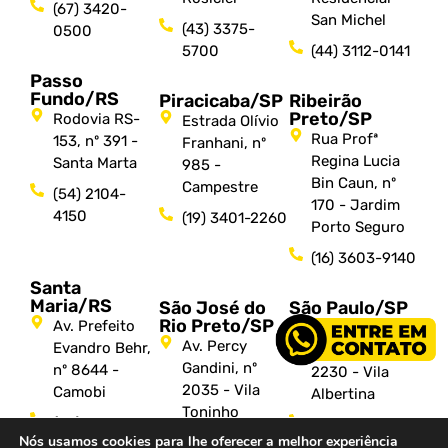
(67) 3420-
San Michel
(43) 3375-
0500
5700
(44) 3112-0141
Passo
Fundo/RS
Piracicaba/SP
Ribeirão
Preto/SP
Rodovia RS-
Estrada Olívio
Rua Profª
153, nº 391 -
Franhani, nº
Regina Lucia
Santa Marta
985 -
Bin Caun, nº
Campestre
(54) 2104-
170 - Jardim
4150
(19) 3401-2260
Porto Seguro
(16) 3603-9140
Santa
Maria/RS
São José do
São Paulo/SP
Rio Preto/SP
Av. Prefeito
Av. Santa
Av. Percy
Evandro Behr,
Marina, nº
Gandini, nº
nº 8644 -
2230 - Vila
2035 - Vila
Camobi
Albertina
Toninho
(55) 3302-
(11) 2159-9000
Nós usamos cookies para lhe oferecer a melhor experiência
(17) 3042-0771
4451